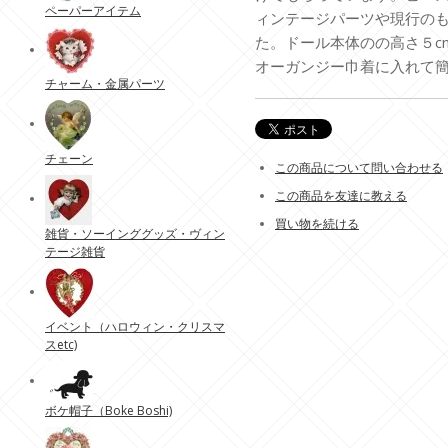
ペーパーアイテム
ィンテージパーツや現行の
た。ドール本体のの高さ５c
オーガンジー巾着に入れて
チャーム・金属パーツ
チェーン
この商品について問い合わせる
この商品を友達に教える
買い物を続ける
雑貨・ソーインググッズ・ヴィン
テージ雑貨
イベント（ハロウィン・クリスマ
スetc)
ボケ帽子（Boke Boshi)