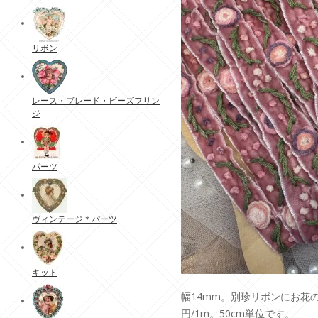
リボン
レース・ブレード・ビーズフリン
ジ
パーツ
ヴィンテージ＊パーツ
キット
幅14mm。別珍リボンにお花の
円/1m。50cm単位です。